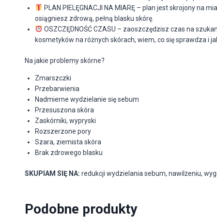
PLAN PIELĘGNACJI NA MIARĘ – plan jest skrojony na miar
osiągniesz zdrową, pełną blasku skórę.
OSZCZĘDNOŚĆ CZASU – zaoszczędzisz czas na szukanie ko
kosmetyków na różnych skórach, wiem, co się sprawdza i ja
Na jakie problemy skórne?
Zmarszczki
Przebarwienia
Nadmierne wydzielanie się sebum
Przesuszona skóra
Zaskórniki, wypryski
Rozszerzone pory
Szara, ziemista skóra
Brak zdrowego blasku
SKUPIAM SIĘ NA:
redukcji wydzielania sebum, nawilżeniu, wy
Podobne produkty