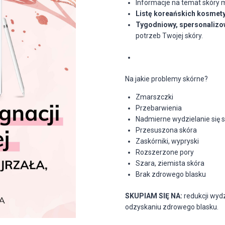
Informacje na temat skóry 
Listę koreańskich kosmet
Tygodniowy, spersonalizow
potrzeb Twojej skóry.
Na jakie problemy skórne?
Zmarszczki
Przebarwienia
Nadmierne wydzielanie się
Przesuszona skóra
Zaskórniki, wypryski
Rozszerzone pory
Szara, ziemista skóra
Brak zdrowego blasku
SKUPIAM SIĘ NA:
redukcji wyd
odzyskaniu zdrowego blasku.