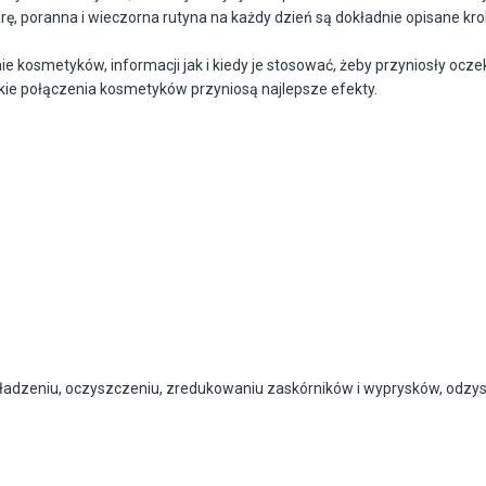
ę, poranna i wieczorna rutyna na każdy dzień są dokładnie opisane k
smetyków, informacji jak i kiedy je stosować, żeby przyniosły oczek
kie połączenia kosmetyków przyniosą najlepsze efekty.
gładzeniu, oczyszczeniu, zredukowaniu zaskórników i wyprysków, odzy